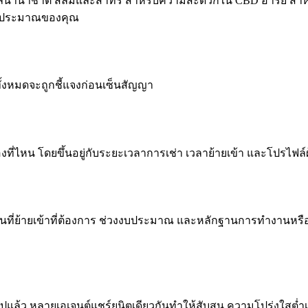
สไตล์นานาชาติ สีลมและสาทร สำหรับความสะดวกใน CBD อารีย์ สำห
ะงบประมาณของคุณ
ยทั้งหมดจะถูกชี้แจงก่อนเซ็นสัญญา
องที่ไหน โดยขึ้นอยู่กับระยะเวลาการเช่า เวลาย้ายเข้า และโปรไฟล
์ต วันที่ย้ายเข้าที่ต้องการ ช่วงงบประมาณ และหลักฐานการทำงานหร
าไปแล้ว หลายเอเจนต์แชร์ยูนิตเดียวกันทำให้สับสน ความโปร่งใสต่ำเร