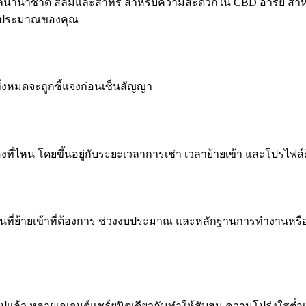
สไตล์นานาชาติ สีลมและสาทร สำหรับความสะดวกใน CBD อารีย์ สำห
ะงบประมาณของคุณ
ยทั้งหมดจะถูกชี้แจงก่อนเซ็นสัญญา
องที่ไหน โดยขึ้นอยู่กับระยะเวลาการเช่า เวลาย้ายเข้า และโปรไฟล
์ต วันที่ย้ายเข้าที่ต้องการ ช่วงงบประมาณ และหลักฐานการทำงานหร
าไปแล้ว หลายเอเจนต์แชร์ยูนิตเดียวกันทำให้สับสน ความโปร่งใสต่ำเร