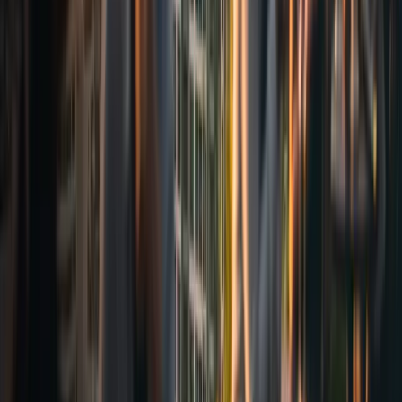
฿
25,000
2 Bed
1
35 sqm
[ให้เช่า] คอนโด I นิว ดิสทริค อาร์ 9 I 2 ห้องนอน | 1 ห้องน้ำ |
25,000บาท/เดือน
พระราม 9
Condo
ค้นหาทรัพย์เพิ่มเติม
บทความที่คล้ายกัน
Market · โดย ทีมบรรณาธิการ Superagent
อพาร์ทเมนท์ vs คอน
โดในกรุงเทพ: ต่างกันอย่างไร เลือกอะไรดีกว่า
เปรียบเทียบอพาร์
ทเมนท์กับคอนโดในกรุงเทพ พร้อมคำแนะนำรายละเอียดเกี่ยว
กับค่าใช้จ่าย สิ่งอำนวยความสะดวก และประโยชน์
26 ม.ค.
2562
1 นาที