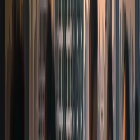
ทรัพย์ที่คุณอาจสนใจ
฿
115,000
3 Bed
4
181 sqm
ด่วน ห้องสวยระดับท็อป: ดูเพล็กซ์ เพนท์เฮ้าส์ 3 ห้องนอน เลี้ยง
สัตว์ได้ ที่ Maestro Yenakart
สาทร
Condo