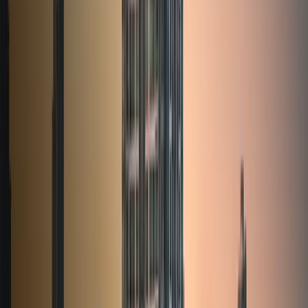
อย่างไร เลือกอะไรดีกว่า
เปรียบเทียบอพาร์ทเมนท์กับคอนโดใน
กรุงเทพ พร้อมคำแนะนำรายละเอียดเกี่ยวกับค่าใช้จ่าย สิ่ง
อำนวยความสะดวก และประโยชน์
Market
·
25 ม.ค. 2562
เช่าหรือซื้อคอนโดในกรุงเทพ: วิเคราะห์
ทางการเงินแบบตรงไปตรงมา
เลือกเช่าคอนโดหรือซื้อคอนโด
ในกรุงเทพ? วิเคราะห์ต้นทุน ศักยภาพการลงทุน และปัจจัยด้าน
วิถีชีวิตเพื่อตัดสินใจที่เหมาะสม
Market
·
19 ม.ค. 2562
ย่านที่ชาวต่างชาตินิยมเช่าคอนโดใน
กรุงเทพ: ทำไมและราคาเท่าไหร่
เรียนรู้เหตุผลและราคาปัจจุบัน
สำหรับการเช่าคอนโดในพื้นที่ยอดนิยมของชาวต่างชาติใน
กรุงเทพ พบเจอย่านที่ดีที่สุด
Market
·
17 ม.ค. 2562
คอนโดกรุงเทพถูกหรือแพงเมื่อเปรียบกับ
เมืองอื่นในโลก
เปรียบเทียบราคาเช่าคอนโดกรุงเทพกับเมือง
ระดับโลก ค้นหาว่ากรุงเทพมีมูลค่าที่ดีกว่าหรือไม่
ไปหน้าบทความทั้งหมด
สอบถามเรื่องเช่า