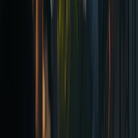
ผลิตภัณฑ์
หน้าแรก
เช่าในกรุงเทพ
บทความ
ลงประกาศทรัพย์
บริษัท
เกี่ยวกับเรา
ติดต่อเรา
ลงประกาศ
หน้าแรก
© 2026 Superagent Pte Ltd
นโยบายความเป็นส่วนตัว
|
ข้อกำหนดการใช้งาน