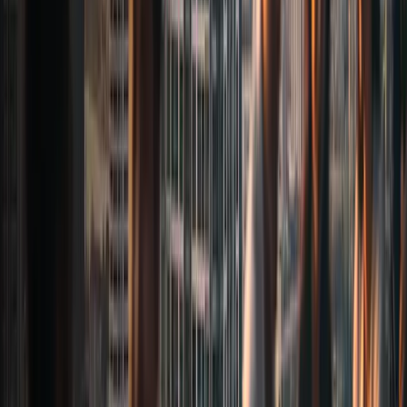
฿
25,000
2 Bed
1
38.2 sqm
[ให้เช่า&ขาย] คอนโด I โนเบิล แอมเบียนส์ สุขุมวิท 42 I 2 ห้อง
นอน | 1 ห้องน้ำ | เช่า 25,000บาท/เดือน - ขาย 6.5ล้านบาท
เอกมัย
Condo
฿
32,000
1 Bed
1
51.3 sqm
[ให้เช่า] คอนโด I คูเปอร์ สยาม I Duplex I 1 ห้องนอน | 1 ห้องน้ำ
| 32,000บาท/เดือน
สยาม
Condo