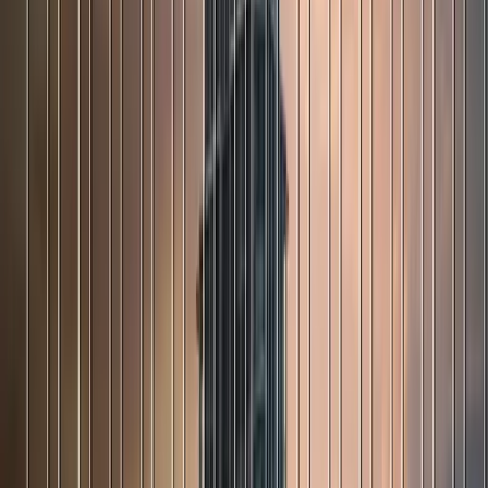
ตกแต่งครบ ซึ่งรวมอยู่ในราคาแล้ว ยูนิตที่ไม่มีเฟอร์นิเจอร์
มีให้เห็นน้อยกว่า แต่บางครั้งอาจเสนอส่วนลดเล็กน้อย
ราคาเช่าคอนโดในกรุงเทพฯ แยกตามระดับงบ
ประมาณ
มาดูกันว่าคุณจะได้รับอะไรในแต่ละระดับงบประมาณทั่ว
กรุงเทพฯ ราคาที่ระบุเป็นอัตราต่อเดือนโดยประมาณสำหรับ
ยูนิต 1 ห้องนอน เว้นแต่จะระบุไว้เป็นอย่างอื่น
ต่ำกว่า 15,000 บาท/เดือน: จุดเริ่มต้นที่คุ้มค่า
งบประมาณระดับนี้เหมาะสำหรับผู้ที่มองหาตัวเลือกที่ประหยัด
ที่สุด โดยยังคงได้รับความสะดวกสบายในระดับหนึ่ง คุณมักจะ
พบ:
ขนาดห้อง:
ห้องสตูดิโอ (25-30 ตร.ม.) หรือห้อง 1 ห้องนอน
ขนาดเล็ก (30-40 ตร.ม.)
ประเภทอาคาร:
มักเป็นคอนโดเก่า อายุ 10-20 ปีขึ้นไป แต่