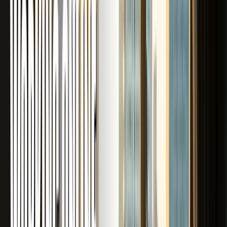
ความเสี่ยงที่สองคือ
ค่าประกัน หรือเงินมัดจำ
หลายกรณีที่
เจ้าของเก็บค่าประกัน 2 เดือน เช่น ห้องเช่า 15,000 บาท ก็จ่าย
มัดจำไป 30,000 บาท พอย้ายออก เจ้าของอ้างว่าห้องเสียหาย หัก
ค่าซ่อมเกินจริง หรือไม่คืนเลย ไม่มีสัญญา ไม่มีใบเสร็จ ก็ไม่มี
หลักฐานว่าจ่ายไปเท่าไหร่
ความเสี่ยงที่สามคือถูกไล่ออกกะทันหัน ตามกฎหมาย เจ้าของ
ต้องแจ้งล่วงหน้าอย่างน้อย 1 รอบการชำระค่าเช่า แต่ในทาง
ปฏิบัติ ถ้าไม่มีสัญญาเป็นลายลักษณ์อักษร เจ้าของบางคนก็บอก
ให้ออกภายในสัปดาห์ โดยเฉพาะในคอนโดย่านที่ดีมานด์สูง
อย่างแถว BTS พร้อมพงษ์ หรือ BTS ทองหล่อ ที่เจ้าของอาจเจอ
ผู้เช่าที่ให้ราคาสูงกว่า
ความเสี่ยงที่สี่คือเรื่องค่าน้ำค่าไฟ ไม่มีสัญญาระบุอัตราค่าน้ำค่า
ไฟ เจ้าของบางคนคิดค่าไฟหน่วยละ 8-9 บาท ทั้งที่การไฟฟ้าคิด
แค่ประมาณ 4-5 บาท ส่วนต่างนี้ตกเดือนละหลายร้อยถึงพันกว่า
บาทเลย
ความเสี่ยงที่ห้าคือเรื่องสิทธิ์ในการอยู่อาศัย ถ้าเจ้าของขายคอน