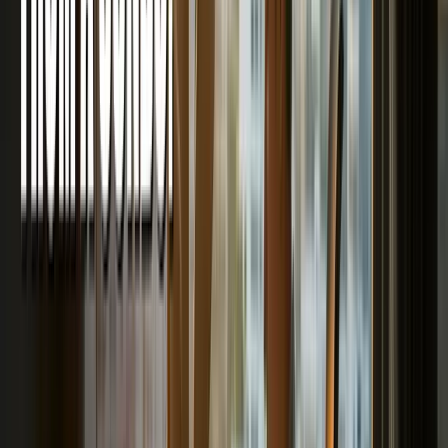
เสี่ยงไปได้เกินครึ่งแล้ว
ถ้ากำลังหาคอนโดเช่าในกรุงเทพและอยากได้ห้องที่มีสัญญา
เช่าชัดเจน ลองใช้
Superagent
ที่
superagent.co
ดูได้เลย เป็น
แพลตฟอร์ม AI รายแรกในไทยที่ช่วยหาคอนโดเช่าให้ตรงใจ
ไม่มีนายหน้ามากดดัน แค่บอกความต้องการ งบประมาณ และ
ทำเลที่
เคยไหม เจอห้องคอนโดถูกใจ เจ้าของห้องก็ดูดี คุยกันถูกคอ
แล้วก็ตกลงกันปากเปล่าว่า "เดือนละ 12,000 บาทนะ จ่ายทุกวันที่
5" ไม่ได้เซ็นสัญญาอะไรเลย จับมือกันแล้วก็ย้ายเข้า ฟังดูสะดวก
ดี แต่รู้ไหมว่าวิธีนี้มีความเสี่ยงแฝงอยู่เยอะมาก
สัญญาเช่าปากเปล่าเป็นเรื่องที่เจอได้บ่อยในตลาดเช่าคอนโด
กรุงเทพ โดยเฉพาะห้องราคาไม่แพงย่านรังสิต บางแค หรือแถว
สถานี MRT ลาดพร้าว ที่เจ้าของปล่อยเช่าเองไม่ผ่านนายหน้า
หลายคนคิดว่าไม่เป็นไร แต่พอเกิดปัญหาขึ้นมา ไม่ว่าจะเรื่องขึ้น
ค่าเช่ากะทันหัน ค่าประกันไม่คืน หรือถูกไล่ออกโดยไม่แจ้งล่วง
หน้า คนเช่ามักเป็นฝ่ายเสียเปรียบ บทความนี้จะพาไปดูว่าสัญญา