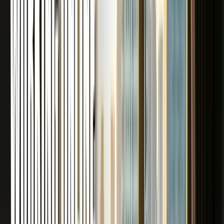
โดทิ้ง เจ้าของใหม่ไม่มีภาระผูกพันกับสัญญาปากเปล่าที่คุณทำ
ไว้กับเจ้าของเดิม คุณอาจต้องย้ายออกทันที
เปรียบเทียบสัญญาเช่าปากเปล่ากับสัญญา
เช่าเป็นลายลักษณ์อักษร
ผลทางกฎหมาย:
มีผล แต่พิสูจน์ยาก vs มีผลและมีหลักฐาน
ชัดเจน
ค่าเช่า:
เปลี่ยนแปลงได้ทุกเมื่อ vs ล็อกราคาตามสัญญา
เช่น 12 เดือน
ค่าประกัน/มัดจำ:
ไม่มีหลักฐานการจ่าย vs ระบุจำนวนเงิน
และเงื่อนไขคืนชัดเจน
การไล่ออก:
อาจถูกไล่ออกกะทันหัน vs ต้องแจ้งล่วงหน้า
ตามที่ระบุในสัญญา
ค่าน้ำ ค่าไฟ:
เจ้าของกำหนดเองได้ vs ระบุอัตราชัดเจนใน
สัญญา
สิทธิ์เมื่อเจ้าของขายห้อง:
ไม่มีความคุ้มครอง vs ผู้ซื้อใหม่