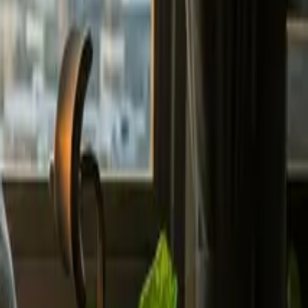
อาจคิด 20-25 บาทต่อหน่วย ทั้งที่ค่าจริงอยู่ที่ประมาณ 15-18
ี ๆ เพราะค่าส่วนกลางในกรุงเทพเฉลี่ยอยู่ที่ 40-80 บาทต่อตารางเมตร
ับประเทศ
ได้คืน เช่น เช่าห้องราคา 20,000 บาท เงินประกัน 40,000 บาท ถ้า