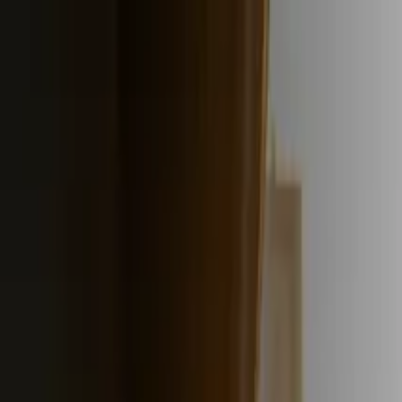
Skip to main content
เช่าในกรุงเทพ
บทความ
เพิ่มเติม
เช่าในกรุงเทพ
บทความ
ลงประกาศ
EN
สัญญาเช่าคอนโดมีอะไรบ้าง: อ่
Guides