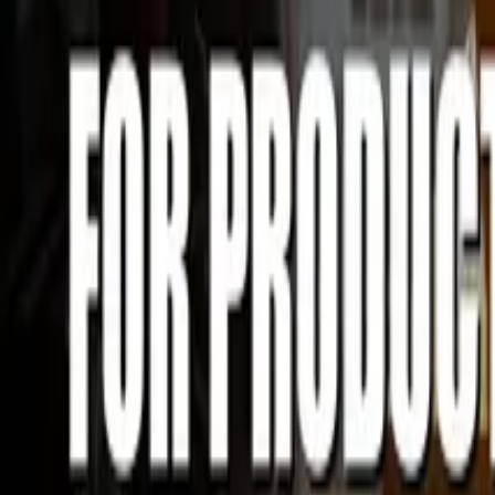
เคยมั้ย? เจอคอนโดถูกใจ ทำเลดี ราคาโอเค ตกลงกันได้แล้ว เจ้าขอ
เคยเป็นแบบนี้ ต้องบอกเลยว่าอย่าทำอีก เพราะสัญญาเช่าคอนโดภาษ
เงื่อนไขคืนเงินประกันที่ยากจะได้คืน
บทความนี้จะพาไปดูทีละส่วนว่าสัญญาเช่าคอนโดมีอะไรบ้าง แต่ละ
ส่วนประกอบหลักของสัญญาเช่าคอนโดภา
สัญญาเช่าคอนโดที่ถูกต้องตามกฎหมายไทยจะมีส่วนประกอบหลัก ๆ 
The Lumpini 24 ใกล้สถานี BTS พร้อมพงษ์ โครงสร้างสัญญาก็จะค
ส่วนแรกคือ ข้อมูลคู่สัญญา ระบุชื่อ-นามสกุล เลขบัตรประชาชน หรื
มาปล่อยเช่าต่อโดยไม่มีสิทธิ์
ส่วนที่สองคือ รายละเอียดทรัพย์สินที่เช่า ระบุชื่อคอนโด เลขห้อ
ส่วนที่สามคือ ระยะเวลาเช่า ส่วนใหญ่จะเป็นสัญญา 1 ปี โดยตาม
เรื่องเงิน: ค่าเช่า ค่าประกัน ค่าล่วงหน้า