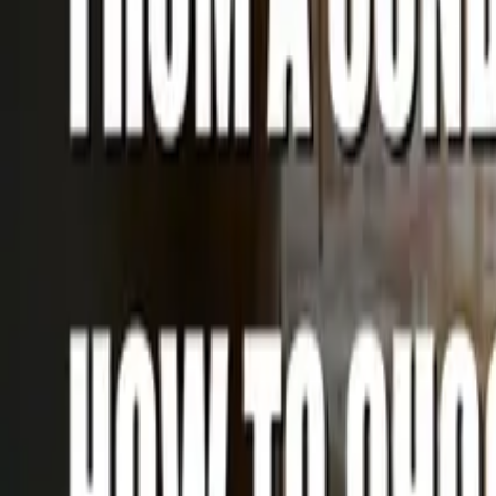
เข้าอยู่
ค่าใช้จ่ายส่วนกลาง ค่าน้ำ ค่าไฟ ใครจ่าย?
จุดนี้เป็นปัญหาบ่อยมากสำหรับคนเช่าคอนโดในกรุงเทพ เพราะค่
เจ้าของห้องหลายคนคิดค่าไฟ 7-8 บาทต่อหน่วย ทั้งที่ค่าไฟจากการไ
บาท สัญญาที่ดีจะระบุอัตราค่าน้ำค่าไฟไว้ชัดเจน ถ้าคิดแพงกว่า
ส่วน
ค่าส่วนกลาง (common area fee)
ปกติเจ้าของห้องเป็นคนจ่าย ไม
ต่อเดือน ห้อง 30 ตารางเมตรก็ตกเดือนละ 1,200-2,400 บาทเลยทีเด
เงื่อนไขการออกก่อนกำหนดและค่าปรับ
ข้อนี้สำคัญมากโดยเฉพาะสำหรับคนที่ยังไม่แน่ใจว่าจะอยู่ครบสัญ
สัญญาเช่าส่วนใหญ่ระบุว่าถ้าออกก่อนกำหนด ผู้เช่าจะ "สละสิทธิ์เ
ออกก่อนกำหนดก็โดนริบเลย