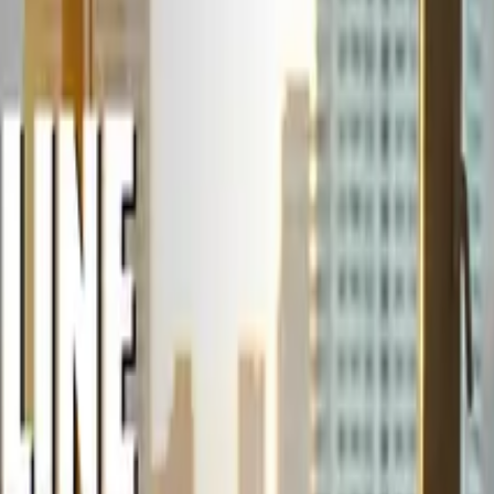
จก่อนเซ็น
ันการเสียเปรียบและตัดสินใจอย่างชาญฉลาด
งแต่เงื่อนไขการชำระเงิน ระยะเวลาสัญญา สิ่งอำนวยความสะดวก จนถ
งยื่นสัญญามาให้เซ็น แล้วก็... ตาลาย ภาษากฎหมายเต็มไปหมด อ่านไ
าไทยหลายฉบับมีเงื่อนไขที่อาจทำให้เราเสียเปรียบโดยไม่รู้ตัว ต
ข้อหมายความว่ายังไง และจุดไหนที่ต้องระวังเป็นพิเศษ อ่านจบแล
ษาไทย
อยู่หลายส่วน ไม่ว่าจะเช่าห้องสตูดิโอราคา 8,000 บาทต่อเดือน