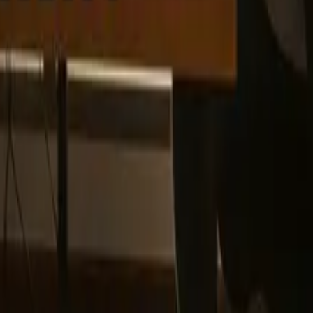
อยที่สุด มาดูทีละรายการกัน
ต่ละเดือน (ส่วนใหญ่คือภายในวันที่ 1 หรือ 5 ของเดือน) และวิธีการ
อมูลจาก
DDproperty
ระบุว่าผู้เช่าส่วนใหญ่ต้องจ่ายเงินประกัน 2 เดื
นแรกประมาณ 45,000 บาท
องเก็บเงินจองแยกต่างหาก 5,000-10,000 บาท แล้วหักจากค่าเช่าเดือ
าน้ำค่าไฟในสัญญาเช่ากับค่าจริงจากการไฟฟ้าอาจไม่เท่ากัน
ฟฟ้านครหลวงอยู่ที่ประมาณ 4-5 บาทต่อหน่วย เช่นเดียวกับค่าน้ำที่
ปกติมากก็ลองต่อรองดู