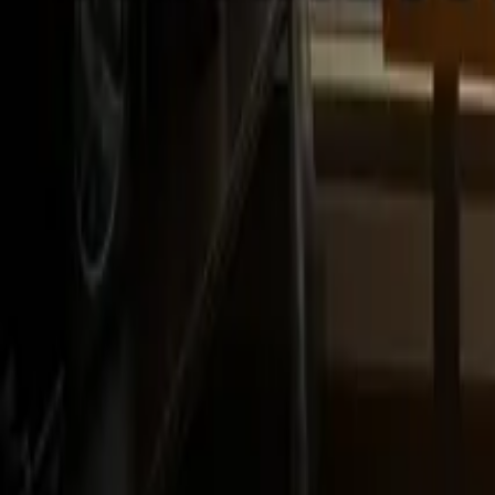
ส่วนนี้สำคัญมากและเป็นจุดที่คนเช่ามักสับสนหรือถูกเอาเปรียบบ่
ค่าเช่ารายเดือน
สัญญาต้องระบุจำนวนเงินชัดเจน วันที่ต้องจ่ายในแ
โอนผ่านแอปธนาคารกันหมดแล้ว
เงินประกันความเสียหาย
มาตรฐานในกรุงเทพคือ 2 เดือน ตามข้
เช่น ถ้าเช่าห้องราคา 15,000 บาทต่อเดือน ก็ต้องเตรียมเงินก้อ
ค่าเช่าล่วงหน้า
คือค่าเช่าเดือนแรกที่จ่ายตอนเซ็นสัญญา บางเจ้าข
เข้าอยู่
ค่าใช้จ่ายส่วนกลาง ค่าน้ำ ค่าไฟ ใครจ่าย?
จุดนี้เป็นปัญหาบ่อยมากสำหรับคนเช่าคอนโดในกรุงเทพ เพราะค่
เจ้าของห้องหลายคนคิดค่าไฟ 7-8 บาทต่อหน่วย ทั้งที่ค่าไฟจากการไ
บาท สัญญาที่ดีจะระบุอัตราค่าน้ำค่าไฟไว้ชัดเจน ถ้าคิดแพงกว่า