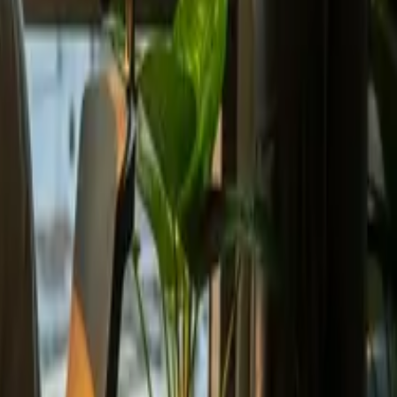
ด้โดยแจ้งล่วงหน้า 30 วัน ตรงนี้ต้องอ่านให้ดีแล้วต่อรองก่อนเซ็น
รมควรมีเงื่อนไขที่เท่าเทียมกันทั้งสองฝ่าย
ลายเดือน
nspection) ร่วมกัน
้เจ้าของเก็บไว้เป็นหลักฐาน สัญญาบางฉบับมี "บันทึกสภาพห้อง" แนบ
ัญญาณว่าสัญญาอาจมีปัญหาในเรื่องอื่น ๆ ด้วย
ักค้างคืน ถ้าทำผิดข้อห้ามเหล่านี้ เจ้าของมีสิทธิ์บอกเลิกสัญญา