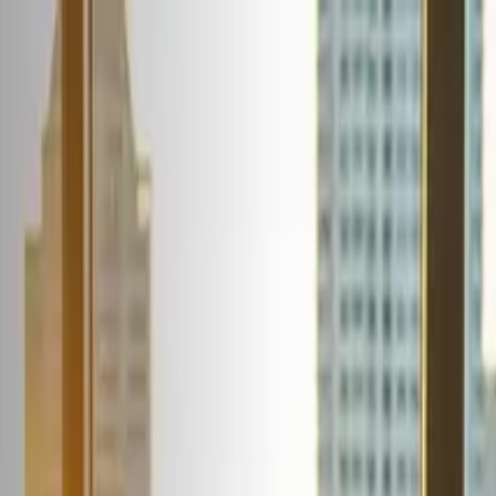
านและเข้าใจก่อนเซ็น